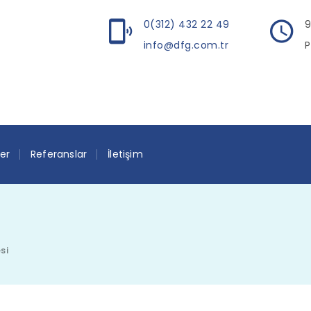
0(312) 432 22 49
9
info@dfg.com.tr
P
ler
Referanslar
İletişim
si