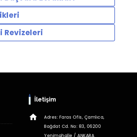
ikleri
 Revizeleri
İletişim
Adres: Faras Ofis, Çamlıca,
Bağdat Cd. No: 83, 06200
Yenimahalle / ANKARA