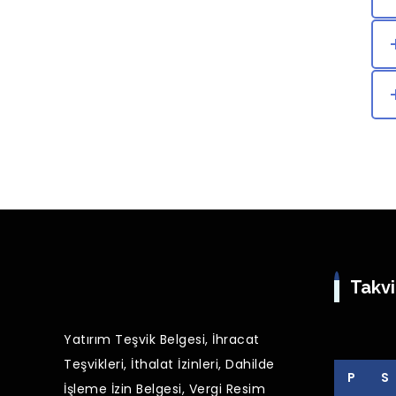
Takv
Yatırım Teşvik Belgesi
,
İhracat
Teşvikleri
,
İthalat İzinleri
,
Dahilde
P
S
İşleme İzin Belgesi
,
Vergi Resim