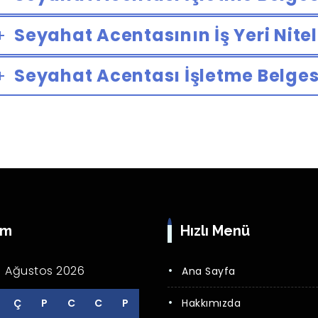
Seyahat Acentasının İş Yeri Nitel
Seyahat Acentası İşletme Belgesi
im
Hızlı Menü
Ağustos 2026
Ana Sayfa
Ç
P
C
C
P
Hakkımızda